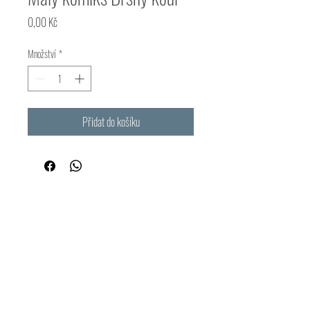
Cena
0,00 Kč
Množství
*
Přidat do košíku
Křesťanský spolek Kristus pro každého
Přihlašte se pro odběr novinek.
Ať víte jako první co se nového děje.