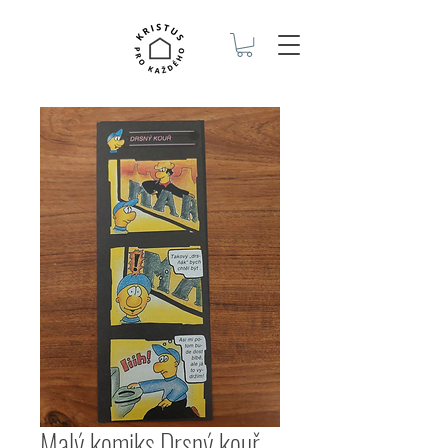
Malý komiks Drsný kouř