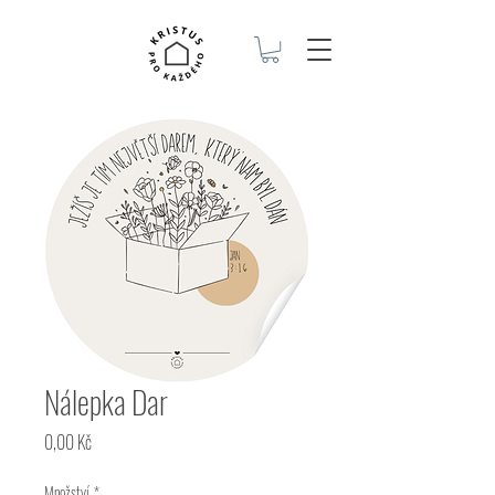
Nálepka Dar
Cena
0,00 Kč
Množství
*