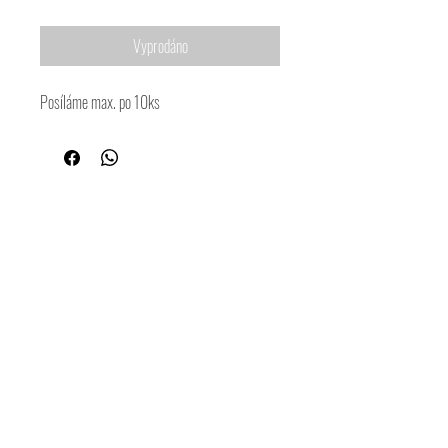
Vyprodáno
Posíláme max. po 10ks
Křesťanský spolek Kristus pro každého
Přihlašte se pro odběr novinek.
Ať víte jako první co se nového děje.
Odebírat