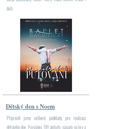
duši.
Dětský den s Noem
Připravili jsme veškeré podklady pro realizaci
dětského dne.
Pozvánky, DIY aktivity, nápady na hry a