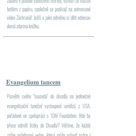
zábavu v podobě vánočního tvoření, vytvoří se vlastní
betlém z papíru, společně se podívají na animované
video Záchranář Ježíš a jako odměnu si děti odnesou
domů zdarma knížku.
Evangelium tancem
Pozvěte svého "souseda" do divadla na jedinečné
evangelizační taneční vystoupení umělců z USA,
pořádané ve spolupráci s 10M Foundation. Kdo by
přece odmítl lístky do Divadla? Věříme, že každý
zažije požehnaný večer, který může oslovit srdce i