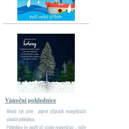
Vánoční pohlednice
Minulý rok jsme poprvé připravili evangelizační
vánoční pohlednice,
Pohlednice lze použít při osobní evangelizaci – může