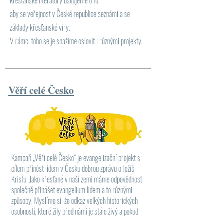
křesťanské literatury usilujeme o to,
aby se veřejnost v České republice seznámila se
základy křesťanské víry.
V rámci toho se je snažíme oslovit i různými projekty.
Věří celé Česko
Kampaň „Věří celé Česko“ je evangelizační projekt s
cílem přinést lidem v Česku dobrou zprávu o Ježíši
Kristu. Jako křesťané v naší zemi máme odpovědnost
společně přinášet evangelium lidem a to různými
způsoby. Myslíme si, že odkaz velkých historických
osobností, které žily před námi je stále živý a pokud