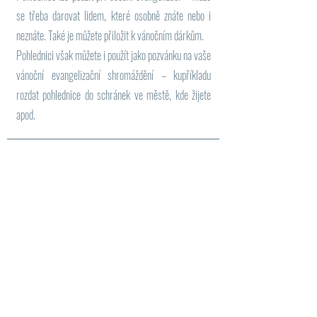
se třeba darovat lidem, které osobně znáte nebo i
neznáte. Také je můžete přiložit k vánočním dárkům.
Pohlednici však můžete i použít jako pozvánku na vaše
vánoční evangelizační shromáždění – kupříkladu
rozdat pohlednice do schránek ve městě, kde žijete
apod.
Dobrá setba
od roku 1995 – 2022
KPK se každoročně podílí na distribuci české verze