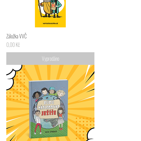
Záložka VVČ
Cena
0,00 Kč
Vyprodáno