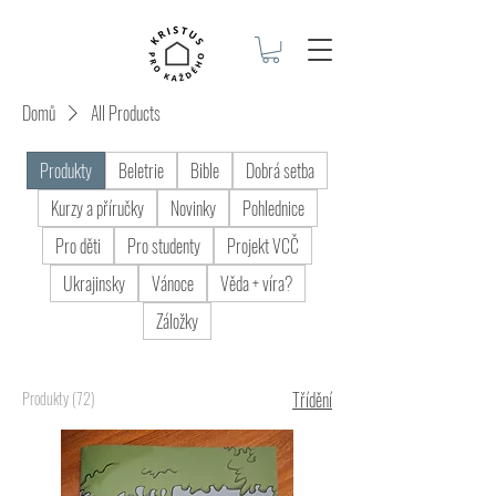
Domů
All Products
Produkty
Beletrie
Bible
Dobrá setba
Kurzy a příručky
Novinky
Pohlednice
Pro děti
Pro studenty
Projekt VCČ
Ukrajinsky
Vánoce
Věda + víra?
Záložky
Produkty (72)
Třídění