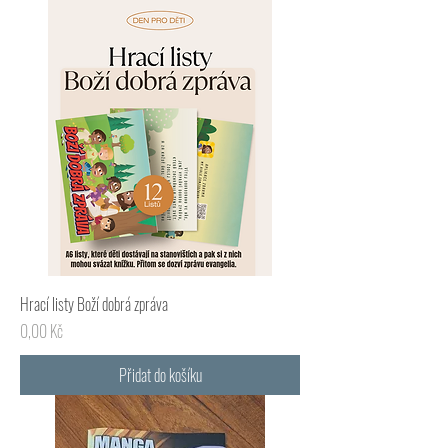
Hrací listy Boží dobrá zpráva
Cena
0,00 Kč
Přidat do košíku