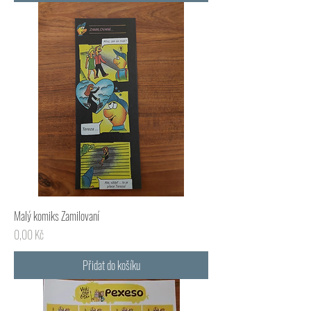
Malý komiks Zamilovaní
Cena
0,00 Kč
Přidat do košíku