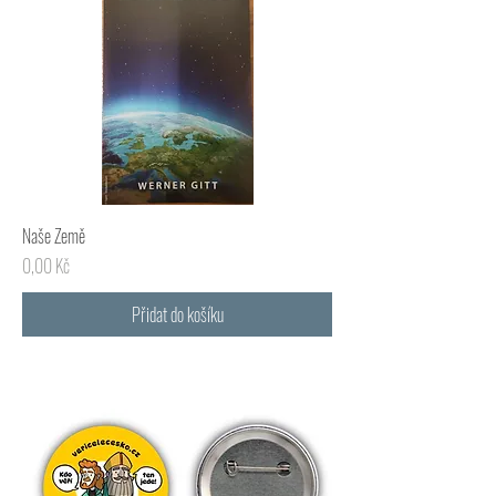
Naše Země
Cena
0,00 Kč
Přidat do košíku