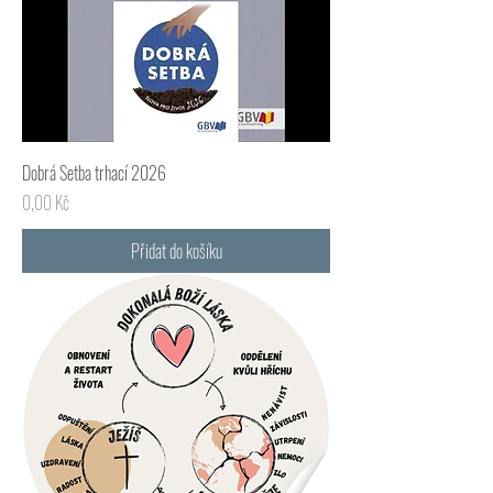
Dobrá Setba trhací 2026
Cena
0,00 Kč
Přidat do košíku