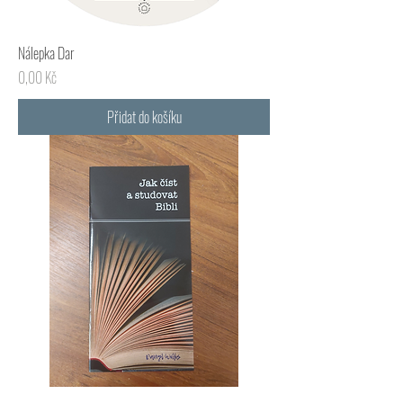
Nálepka Dar
Cena
0,00 Kč
Přidat do košíku