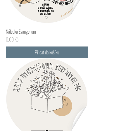
Nálepka Evangelium
Cena
0,00 Kč
Přidat do košíku