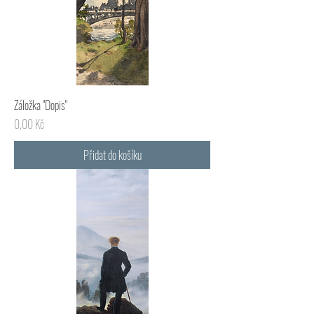
Záložka "Dopis"
Cena
0,00 Kč
Přidat do košíku