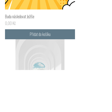
Budu následovat Ježíše
Cena
0,00 Kč
Přidat do košíku