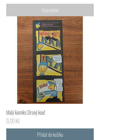
Vyprodáno
Malý komiks Drsný kouř
Cena
0,00 Kč
Přidat do košíku