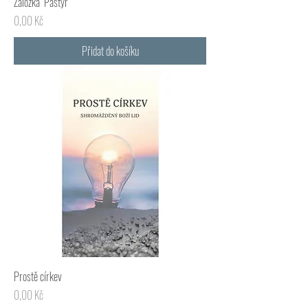
Záložka "Pastýř"
Cena
0,00 Kč
Přidat do košíku
Prostě církev
Cena
0,00 Kč