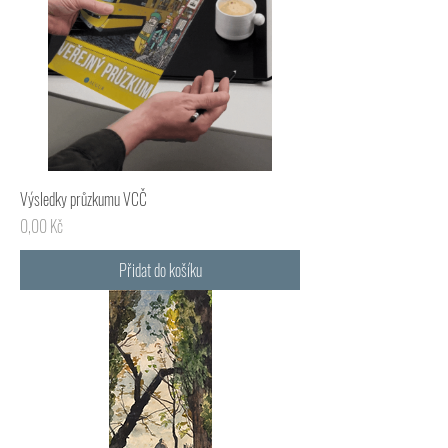
Výsledky průzkumu VCČ
Cena
0,00 Kč
Přidat do košíku