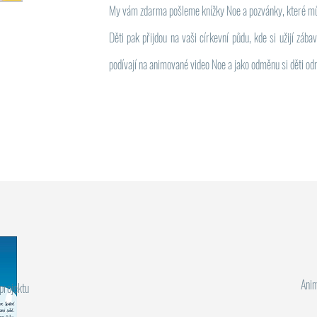
​My vám zdarma pošleme knížky Noe a pozvánky, které mů
​Děti pak přijdou na vaši církevní půdu, kde si užijí zá
podívají na animované video Noe a jako odměnu si děti o
Anim
projektu