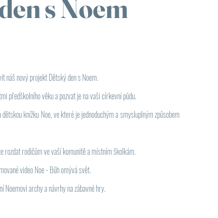
 den s Noem
it náš nový projekt Dětský den s Noem.
ětmi předškolního věku a pozvat je na vaši církevní půdu.
a dětskou knížku Noe, ve které je jednoduchým a smysluplným způsobem
te rozdat rodičům ve vaší komunitě a místním školkám.
imované video Noe - Bůh omývá svět.
ření Noemovi archy a návrhy na zábavné hry.