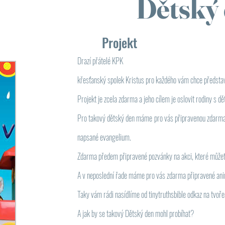
Dětský
Projekt
Drazí přátelé KPK
křesťanský spolek Kristus pro každého vám chce představ
Projekt je zcela zdarma a jeho cílem je oslovit rodiny s d
​Pro takový dětský den máme pro vás připravenou zdarm
napsané evangelium.
​Zdarma předem připravené pozvánky na akci, které může
​A v neposlední řade máme pro vás zdarma připravené an
​Taky vám rádi nasídlíme od tinytruthsbible odkaz na tvo
​A jak by se takový Dětský den mohl probíhat?