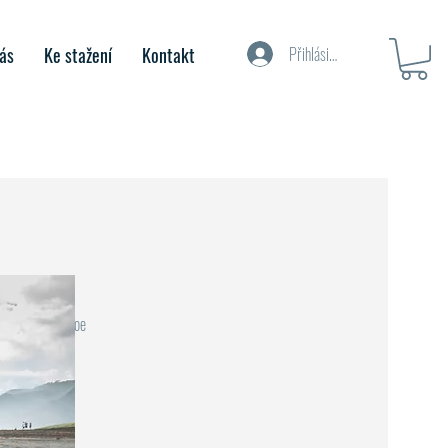
ás
Ke stažení
Kontakt
Přihlásit se
ované video Noe