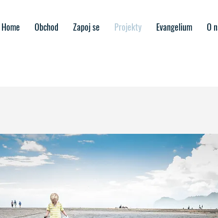
Home
Obchod
Zapoj se
Projekty
Evangelium
O n
Anim