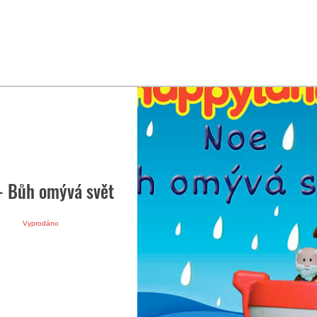
- Bůh omývá svět
Vyprodáno