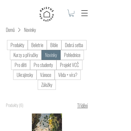
Domů
Novinky
Produkty
Beletrie
Bible
Dobrá setba
Kurzy a příručky
Novinky
Pohlednice
Pro děti
Pro studenty
Projekt VCČ
Ukrajinsky
Vánoce
Věda + víra?
Záložky
Produkty (6)
Třídění