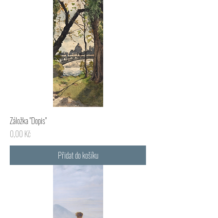
Záložka "Dopis"
Cena
0,00 Kč
Přidat do košíku