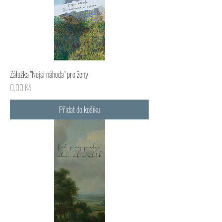
Záložka "Nejsi náhoda" pro ženy
Cena
0,00 Kč
Přidat do košíku