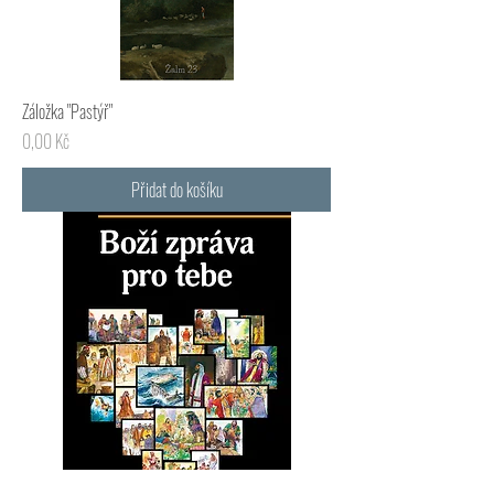
Záložka "Pastýř"
Cena
0,00 Kč
Přidat do košíku