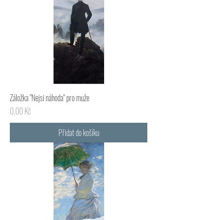
Záložka "Nejsi náhoda" pro muže
Cena
0,00 Kč
Přidat do košíku