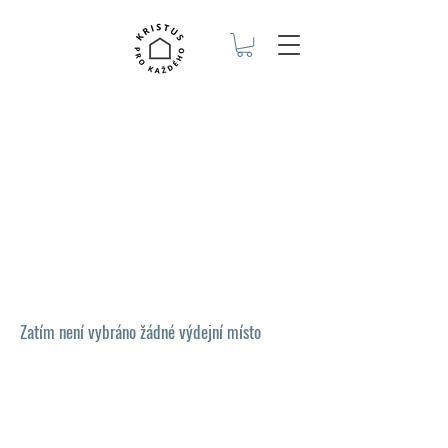
Zatím není vybráno žádné výdejní místo
Křesťanský spolek Kristus pro každého